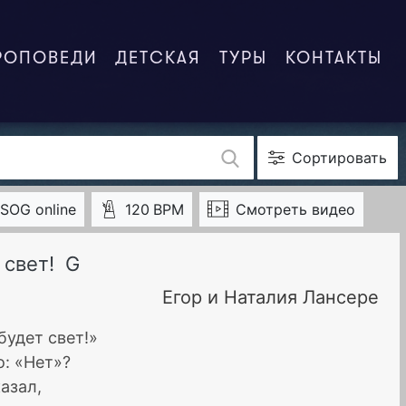
РОПОВЕДИ
ДЕТСКАЯ
ТУРЫ
КОНТАКТЫ
Сортировать
SOG online
120
BPM
Смотреть видео
 свет!
G
Егор и Наталия Лансере
 будет свет!»
о: «Нет»?
казал,