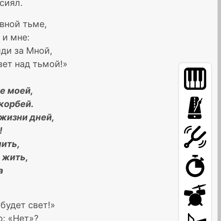
сиял.
вной тьме,
 и мне:
иди за Мной,
ет над тьмой!»
е моей,
корбей.
жизни дней,
!
нить,
у жить,
а
 будет свет!»
о: «Нет»?