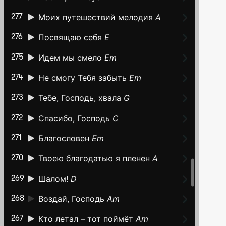
Моих путешествий мелодия
A
277
Посвящаю себя
E
276
Идем мы смело
Em
275
Не смогу Тебя забыть
Em
274
Тебе, Господь, хвала
G
273
Спасибо, Господь
C
272
Благословен
Em
271
Твоею благодатью я пленен
A
270
Шалом!
D
269
Воздай, Господь
Am
268
Кто летал – тот поймёт
Am
267