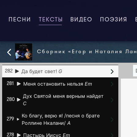
Иди ко Мне
D
287
ПЕСНИ
ТЕКСТЫ
(CURRENT)
ВИДЕО
ПОЭЗИЯ
Взыщи меня
Dm
286
Это Ты меня зовешь
Em
285
Отведи меня на Голгофу
Em
284
Сборник «Егор и Наталия Ла
Пропасть
Em
283
Да будет свет!
G
282
Меня остановить нельзя
Em
281
Дух Святой меня верным найдет
280
C
Ко благу, верю я! /песня о брате
279
Роллине Нкалани/
A
Пастырь Иисус
Em
278