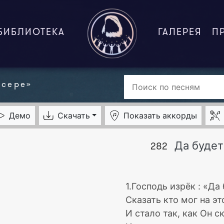
БИБЛИОТЕКА
ГАЛЕРЕЯ
П
нсере»
Демо
Скачать
Показать
аккорды
Да будет
282
1.Господь изрёк : «Да
Сказать кто мог на эт
И стало так, как Он с