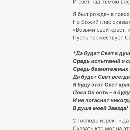
И свет над тьмою вос
Я был рожден в грехо
Но Божий глас сказал
«Возьми свой крест, 
Пусть торжествует Св
*Да будет Свет в душ
Средь испытаний и с
Средь безмятежных 
Да будет Свет всегда
Я буду этот Свет хра
Пока Он есть – я буд
И не погаснет никогд
В душе моей Звезда!
2.Господь изрёк : «Да
Сказать кто мог на эт