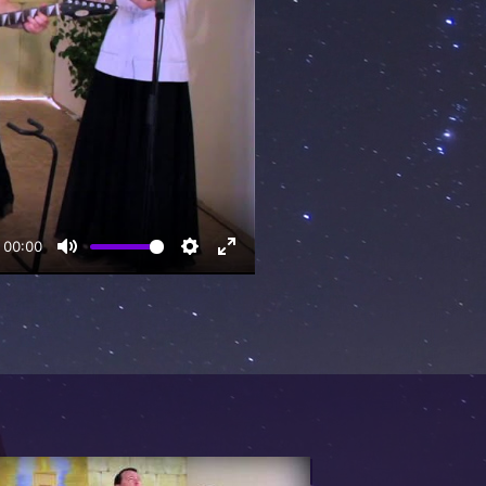
00:00
Mute
Settings
Enter
fullscreen