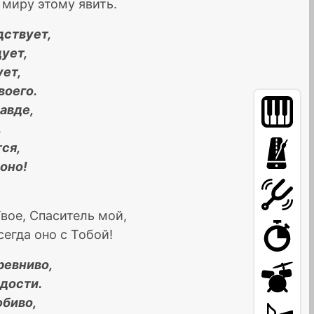
миру этому явить.
дствует,
ует,
ует,
воего.
авде,
.
ся,
оно!
Твое, Спаситель мой,
егда оно с Тобой!
ревниво,
рдости.
юбиво,