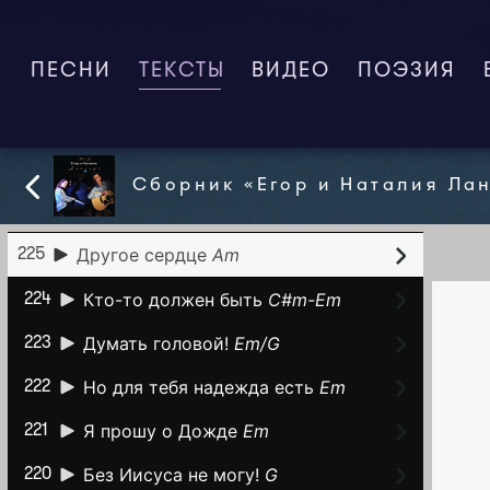
Я хочу помочь
Em
230
ПЕСНИ
ТЕКСТЫ
(CURRENT)
ВИДЕО
ПОЭЗИЯ
Я хочу быть с тобой!
G
229
Мудрый сын
C
228
Если ты промолчишь
Am
227
Сборник «Егор и Наталия Ла
Наш чудо -Роллин
Em
226
Другое сердце
Am
225
Кто-то должен быть
C#m-Em
224
Думать головой!
Em/G
223
Но для тебя надежда есть
Em
222
Я прошу о Дожде
Em
221
Без Иисуса не могу!
G
220