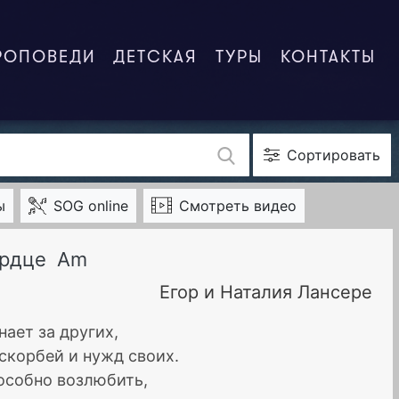
РОПОВЕДИ
ДЕТСКАЯ
ТУРЫ
КОНТАКТЫ
Сортировать
ы
SOG online
Смотреть видео
ердце
Am
Егор и Наталия Лансере
нает за других,
скорбей и нужд своих.
пособно возлюбить,