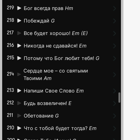
Бог всегда прав
Hm
219
Побеждай
G
218
Все будет хорошо!
Em (E)
217
Никогда не сдавайся!
Em
216
Потому что Бог любит тебя!
G
215
Сердце мое – со святыми
214
Твоими
Am
Напиши Свое Слово
Em
213
Будь возвеличен!
E
212
Обетование
G
211
Что с тобой будет тогда?
Em
210