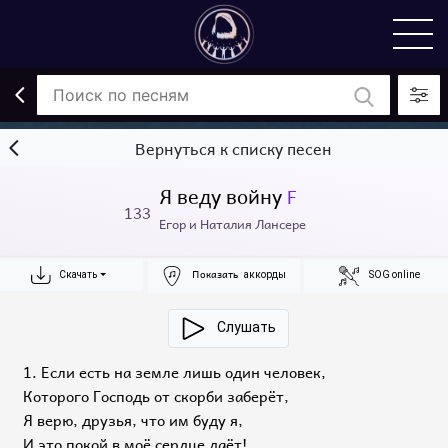
Вернуться к списку песен
Я веду войну
F
133
Егор и Наталия Лансере
Показать
Скачать
аккорды
SOG online
Слушать
1. Если есть на земле лишь один человек,
Которого Господь от скорби заберёт,
Я верю, друзья, что им буду я,
И это покой в моё сердце даёт!