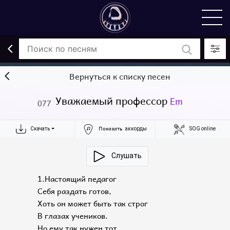
Вернуться к списку песен
Уважаемый профессор
Em
077
Показать
Скачать
аккорды
SOG online
Слушать
1.Настоящий педагог
Себя раздать готов,
Хоть он может быть так строг
В глазах учеников.
Но ему так нужен тот,