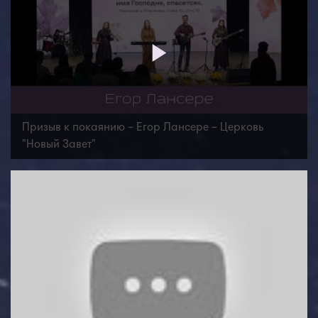
Призыв к покаянию – Егор Лансере – Церковь
"Новый Завет"