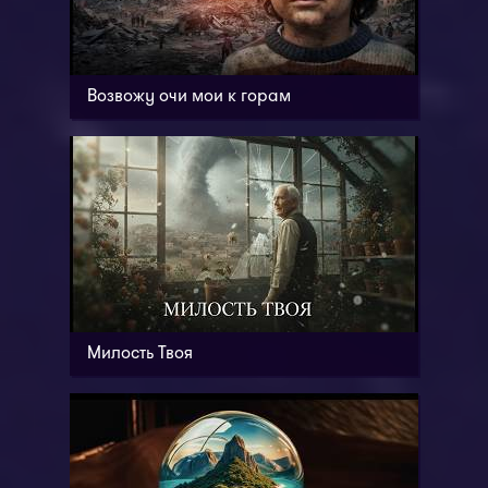
Возвожу очи мои к горам
Милость Твоя