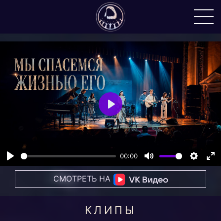
Play
00:00
Play
Mute
Setting
En
СМОТРЕТЬ НА
fu
КЛИПЫ