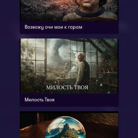
Возвожу очи мои к горам
Милость Твоя